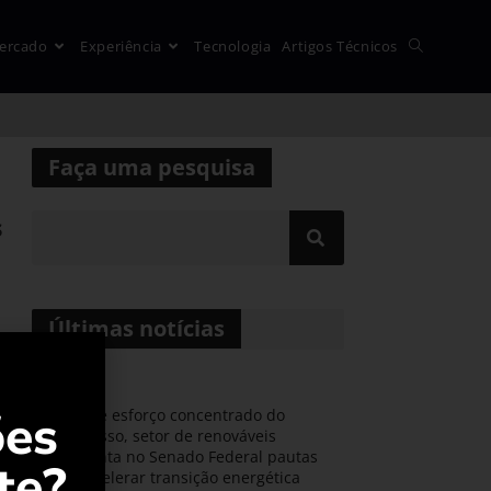
ercado
Experiência
Tecnologia
Artigos Técnicos
Faça uma pesquisa
s
Últimas notícias
ões
Durante esforço concentrado do
Congresso, setor de renováveis
apresenta no Senado Federal pautas
te?
para acelerar transição energética