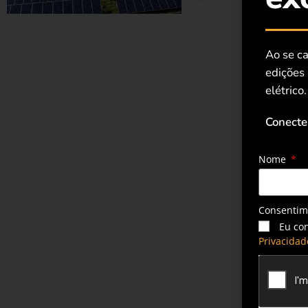
Ao se ca
edições
elétrico.
Conecte
Nome
Consenti
Eu co
Privacidad