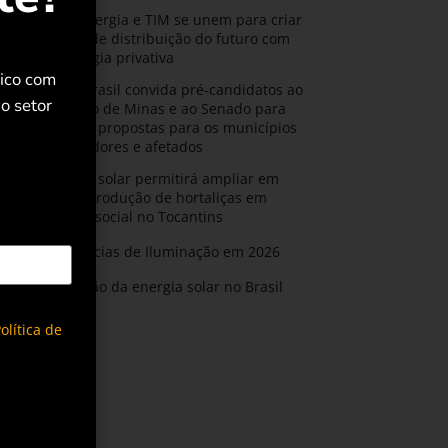
CPFL Energia e TIM se unem para criar
a rede de distribuição do futuro com
tecnologia privativa
rico com
AMIG Brasil convida pré-candidatos ao
o setor
Governo de Minas e ao Senado para
discutir propostas para os municípios
mineradores e afetados
Energia solar permitirá ampliar em
25% a produção de hortaliças em
projeto social no Tocantins
Tendências de Iluminação em 2026
Expansão da energia solar no Brasil
olítica de