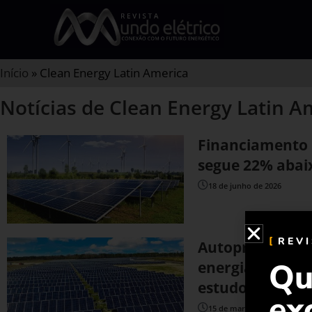
Início
»
Clean Energy Latin America
Notícias de Clean Energy Latin A
Financiamento 
segue 22% abaix
18 de junho de 2026
REV
Autoprodução i
Qu
energia solar e
estudo da consu
ex
15 de março de 2024