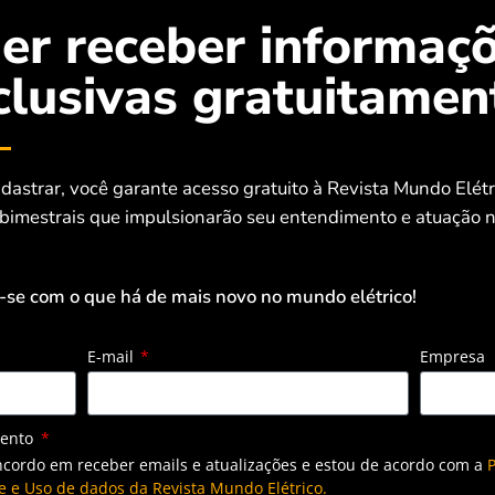
er receber informaç
dade Elétrica e Cidades Inteligentes contou
clusivas gratuitamen
cas protagonistas da eletromobilidade no
dastrar, você garante acesso gratuito à Revista Mundo Elét
 bimestrais que impulsionarão seu entendimento e atuação n
 confirmam novidades para o Salão de
ica e Cidades Inteligentes
-se com o que há de mais novo no mundo elétrico!
E-mail
Empresa
nnected Smart Cities e Mobility Nacional
etembro
mento
ncordo em receber emails e atualizações e estou de acordo com a
P
e e Uso de dados da Revista Mundo Elétrico.