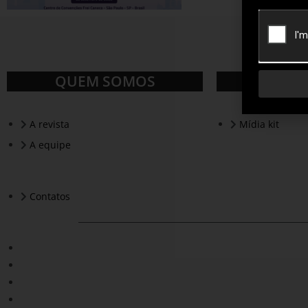
QUEM SOMOS
A revista
Mídia kit
A equipe
Contatos