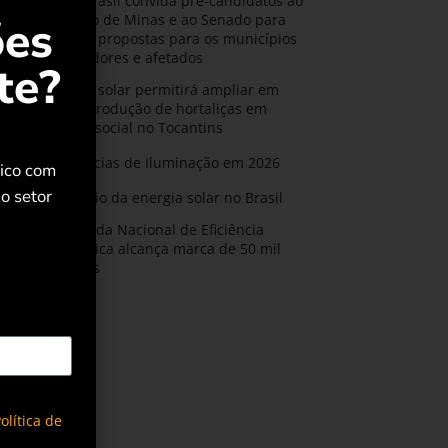
AMIG Brasil convida pré-candidatos ao
ões
Governo de Minas e ao Senado para
discutir propostas para os municípios
mineradores e afetados
te?
Energia solar permitirá ampliar em
25% a produção de hortaliças em
projeto social no Tocantins
Tendências de Iluminação em 2026
rico com
o setor
Expansão da energia solar no Brasil
Olimpíada Nacional de Eficiência
Energética alcança marca de 50 mil
inscritos
olítica de