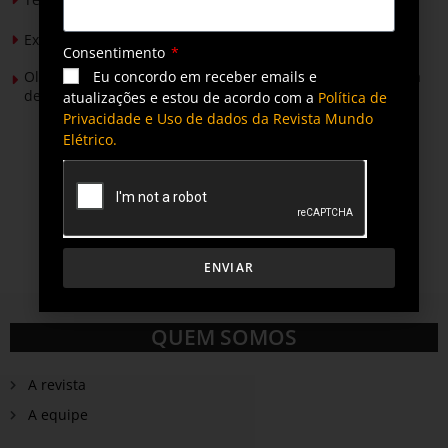
Expansão da energia solar no Brasil
Consentimento
Eu concordo em receber emails e
Olimpíada Nacional de Eficiência Energética alcança marca
de 50 mil inscritos
atualizações e estou de acordo com a
Política de
Privacidade e Uso de dados da Revista Mundo
Elétrico.
ENVIAR
QUEM SOMOS
A revista
A equipe