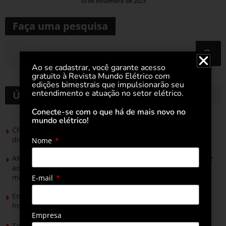
10 de novembro de 2023
Faça uma pesquisa
Ao se cadastrar, você garante acesso
gratuito à Revista Mundo Elétrico com
edições bimestrais que impulsionarão seu
entendimento e atuação no setor elétrico.
Últimas notícias
Conecte-se com o que há de mais novo no
mundo elétrico!
CPFL Energia e TIM se unem para criar a rede de
distribuição do futuro com tecnologia privativa
Nome
AMIG Brasil convida pré-candidatos ao Governo de Minas e
ao Senado para discutir propostas para os municípios
mineradores e afetados
E-mail
Energia solar permitirá ampliar em 25% a produção de
hortaliças em projeto social no Tocantins
Empresa
Tendências de Iluminação em 2026