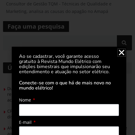
Consultor de Gestão TQM - Técnicas de Qualidade e
Marketing, analisa as causas do apagão no Amapá
Faça uma pesquisa
Ao se cadastrar, você garante acesso
gratuito à Revista Mundo Elétrico com
edições bimestrais que impulsionarão seu
Últimas notícias
entendimento e atuação no setor elétrico.
Conecte-se com o que há de mais novo no
mundo elétrico!
Durante esforço concentrado do Congresso, setor de
renováveis apresenta no Senado Federal pautas para
Nome
acelerar transição energética
CPFL Energia e TIM se unem para criar a rede de
distribuição do futuro com tecnologia privativa
E-mail
AMIG Brasil convida pré-candidatos ao Governo de Minas e
ao Senado para discutir propostas para os municípios