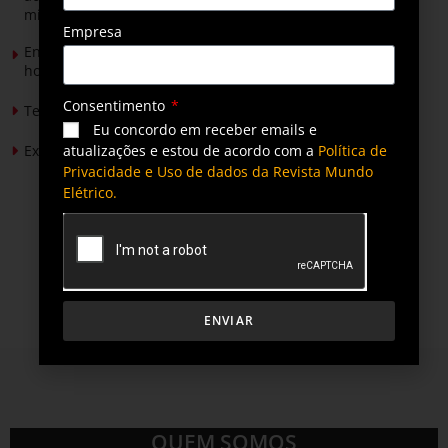
mineradores e afetados
Empresa
Energia solar permitirá ampliar em 25% a produção de
hortaliças em projeto social no Tocantins
Consentimento
Tendências de Iluminação em 2026
Eu concordo em receber emails e
atualizações e estou de acordo com a
Política de
Expansão da energia solar no Brasil
Privacidade e Uso de dados da Revista Mundo
Elétrico.
ENVIAR
QUEM SOMOS