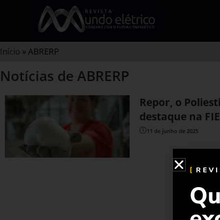
Início
»
ABRERP
Notícias de ABRERP
Repor, o Polies
destaque na F
11 de junho de 2025
REV
Qu
ex