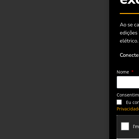
Ao se ca
edições
elétrico.
Conecte
Nome
Consenti
Eu co
Privacidad