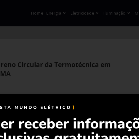
Home
Energia
Eletricidade
Iluminação
M
tireno Circular da Termotécnica em
IEMA
ISTA MUNDO ELÉTRICO
er receber informaç
clusivas gratuitamen