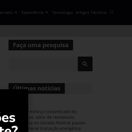
ercado
Experiência
Tecnologia
Artigos Técnicos
Faça uma pesquisa
Últimas notícias
ões
Durante esforço concentrado do
Congresso, setor de renováveis
apresenta no Senado Federal pautas
te?
para acelerar transição energética