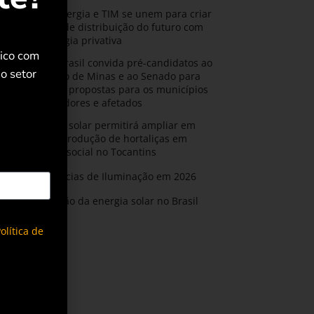
CPFL Energia e TIM se unem para criar
a rede de distribuição do futuro com
tecnologia privativa
rico com
AMIG Brasil convida pré-candidatos ao
o setor
Governo de Minas e ao Senado para
discutir propostas para os municípios
mineradores e afetados
Energia solar permitirá ampliar em
25% a produção de hortaliças em
projeto social no Tocantins
Tendências de Iluminação em 2026
Expansão da energia solar no Brasil
olítica de