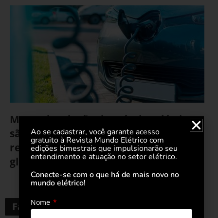
Metas de adoção de veículos elétricos
Ao se cadastrar, você garante acesso
são inatingíveis dentro dos prazos
gratuito à Revista Mundo Elétrico com
regulatórios, diz indústria automotiva
edições bimestrais que impulsionarão seu
entendimento e atuação no setor elétrico.
global
Conecte-se com o que há de mais novo no
mundo elétrico!
19 de outubro de 2023
Nome
Faça uma pesquisa