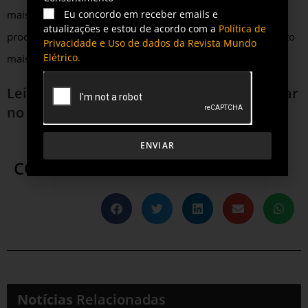
Eu concordo em receber emails e
mais limpa e sustentável e agrega assim valor à marca do
atualizações e estou de acordo com a
Política de
produtor rural. Tudo isso se reflete na oferta de um alimento
Privacidade e Uso de dados da Revista Mundo
Elétrico.
mais barato na mesa dos brasileiros”, comenta.
Leia mais sobre o mercado de energia solar
no Brasil
ENVIAR
COMPARTILHE ESTA POSTAGEM
Notícias
Relacionadas