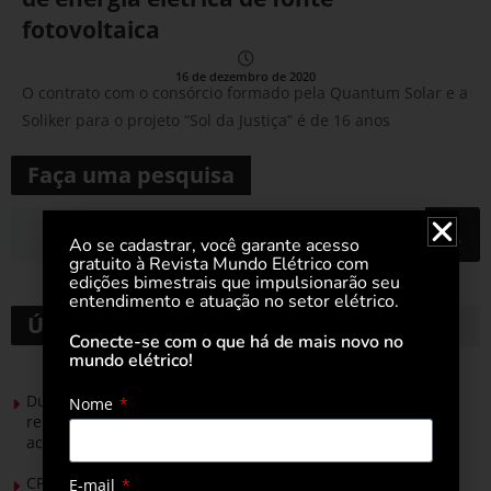
fotovoltaica
16 de dezembro de 2020
O contrato com o consórcio formado pela Quantum Solar e a
Soliker para o projeto “Sol da Justiça” é de 16 anos
Faça uma pesquisa
Ao se cadastrar, você garante acesso
gratuito à Revista Mundo Elétrico com
edições bimestrais que impulsionarão seu
entendimento e atuação no setor elétrico.
Últimas notícias
Conecte-se com o que há de mais novo no
mundo elétrico!
Durante esforço concentrado do Congresso, setor de
Nome
renováveis apresenta no Senado Federal pautas para
acelerar transição energética
CPFL Energia e TIM se unem para criar a rede de
E-mail