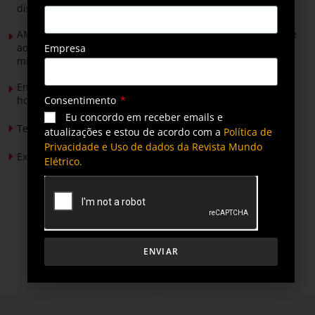
distribuição do futuro com tecnologia privativa
AMIG Brasil convida pré-candidatos ao Governo de Minas e
ao Senado para discutir propostas para os municípios
Empresa
mineradores e afetados
Energia solar permitirá ampliar em 25% a produção de
Consentimento
hortaliças em projeto social no Tocantins
Eu concordo em receber emails e
Tendências de Iluminação em 2026
atualizações e estou de acordo com a
Política de
Privacidade e Uso de dados da Revista Mundo
Expansão da energia solar no Brasil
Elétrico.
ENVIAR