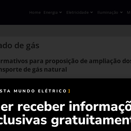
Home
Energia
Eletricidade
Iluminação
M
ado de gás
rmativos para proposição de ampliação do
nsporte de gás natural
ISTA MUNDO ELÉTRICO
er receber informaç
clusivas gratuitamen