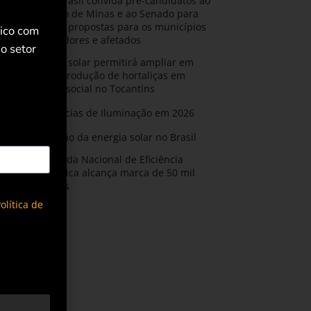
AMIG Brasil convida pré-candidatos ao
Governo de Minas e ao Senado para
discutir propostas para os municípios
rico com
mineradores e afetados
o setor
Energia solar permitirá ampliar em
25% a produção de hortaliças em
projeto social no Tocantins
Tendências de Iluminação em 2026
Expansão da energia solar no Brasil
Olimpíada Nacional de Eficiência
Energética alcança marca de 50 mil
inscritos
olítica de