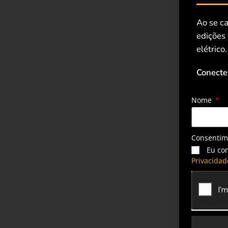
Ao se ca
edições
elétrico.
Conecte
Nome
Consenti
Eu co
Privacidad