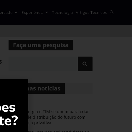
ercado
Experiência
Tecnologia
Artigos Técnicos
Faça uma pesquisa
s
Últimas notícias
ões
CPFL Energia e TIM se unem para criar
te?
a rede de distribuição do futuro com
tecnologia privativa