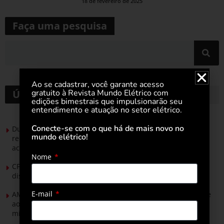
18 de fevereiro de 2025
Faça uma pesquisa
Ao se cadastrar, você garante acesso
gratuito à Revista Mundo Elétrico com
Últimas notícias
edições bimestrais que impulsionarão seu
entendimento e atuação no setor elétrico.
Conecte-se com o que há de mais novo no
Durante esforço concentrado do Congresso, setor de
mundo elétrico!
renováveis apresenta no Senado Federal pautas para
acelerar transição energética
Nome
CPFL Energia e TIM se unem para criar a rede de
distribuição do futuro com tecnologia privativa
E-mail
AMIG Brasil convida pré-candidatos ao Governo de Minas e
ao Senado para discutir propostas para os municípios
mineradores e afetados