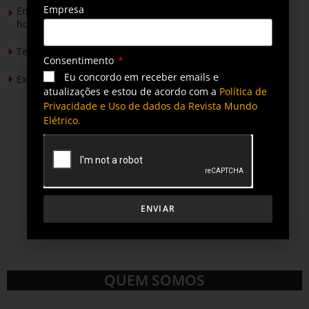
Empresa
Energia solar permitirá ampliar em 25% a produção de
hortaliças em projeto social no Tocantins
Tendências de Iluminação em 2026
Consentimento
Eu concordo em receber emails e
Expansão da energia solar no Brasil
atualizações e estou de acordo com a
Política de
Privacidade e Uso de dados da Revista Mundo
Elétrico.
ENVIAR
QUEM SOMOS