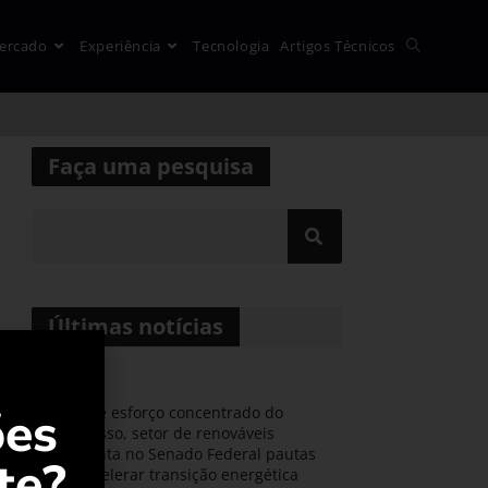
ercado
Experiência
Tecnologia
Artigos Técnicos
Faça uma pesquisa
Últimas notícias
ões
Durante esforço concentrado do
Congresso, setor de renováveis
apresenta no Senado Federal pautas
te?
para acelerar transição energética