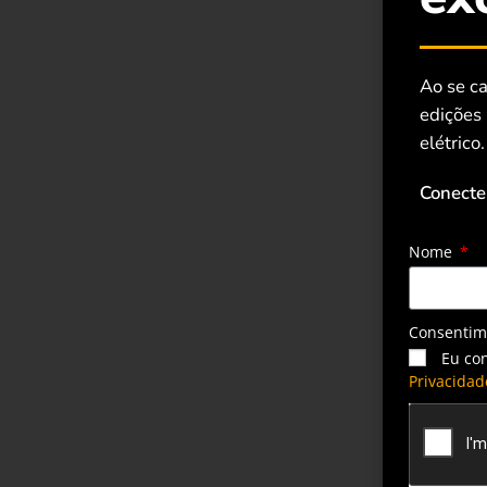
Ao se ca
edições
elétrico.
Conecte
Nome
Consenti
Eu co
Privacidad