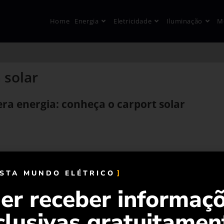
Home
Energia
Eletricidade
Iluminação
M
 solar
a energia: conheça o carport solar
ISTA MUNDO ELÉTRICO
er receber informaç
clusivas gratuitamen