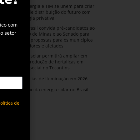
CPFL Energia e TIM se unem para criar
a rede de distribuição do futuro com
tecnologia privativa
rico com
AMIG Brasil convida pré-candidatos ao
o setor
Governo de Minas e ao Senado para
discutir propostas para os municípios
mineradores e afetados
Energia solar permitirá ampliar em
25% a produção de hortaliças em
projeto social no Tocantins
Tendências de Iluminação em 2026
Expansão da energia solar no Brasil
olítica de