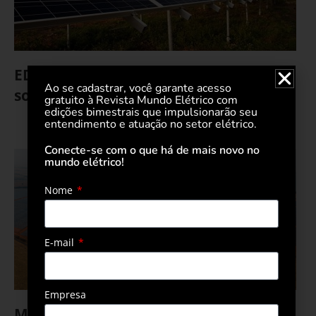
EDP desenvolverá sua primeira usina
Ao se cadastrar, você garante acesso
solar de larga escala
gratuito à Revista Mundo Elétrico com
edições bimestrais que impulsionarão seu
entendimento e atuação no setor elétrico.
29 de outubro de 2021
Conecte-se com o que há de mais novo no
mundo elétrico!
Nome
E-mail
Empresa
Maior usina solar de São Paulo inicia