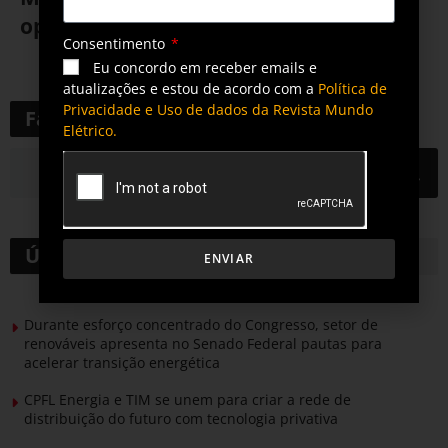
operação
Consentimento
Eu concordo em receber emails e
21 de outubro de 2021
atualizações e estou de acordo com a
Política de
Privacidade e Uso de dados da Revista Mundo
Faça uma pesquisa
Elétrico.
Últimas notícias
ENVIAR
Durante esforço concentrado do Congresso, setor de
renováveis apresenta no Senado Federal pautas para
acelerar transição energética
CPFL Energia e TIM se unem para criar a rede de
distribuição do futuro com tecnologia privativa