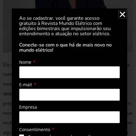
Ao se cadastrar, você garante acesso
gratuito à Revista Mundo Elétrico com
edições bimestrais que impulsionarão seu
entendimento e atuação no setor elétrico.
Conecte-se com o que há de mais novo no
mundo elétrico!
Nome
Ela define sua empresa hoje como uma consultoria pequena,
com nicho de atuação muito dedicado para trabalhar com
excelência. “Somos poucos no time, mas uma equipe muito
E-mail
dedicada e eficiente. É uma grande realização, porque os
projetos são interessantes. Então quando desenvolvemos um
Empresa
modelo de negócio de um cliente, com as aspirações dele que
muitas vezes parecem desconectadas e as transformamos em
Consentimento
algo viável economicamente e legalmente do ponto de vista