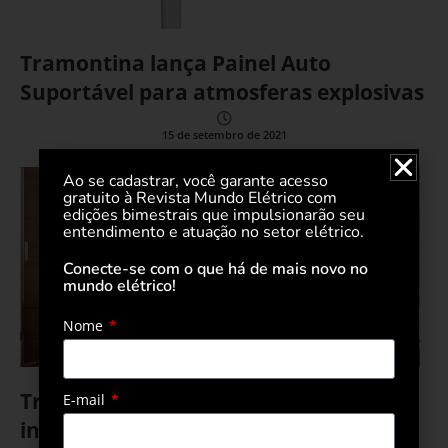
Tramontina lança Painel Auto
Suportável para atmosferas explosivas
15 de setembro de 2021
Ao se cadastrar, você garante acesso
gratuito à Revista Mundo Elétrico com
edições bimestrais que impulsionarão seu
entendimento e atuação no setor elétrico.
Conecte-se com o que há de mais novo no
mundo elétrico!
Nome
Tramontina lança placas e
E-mail
interruptores para móveis