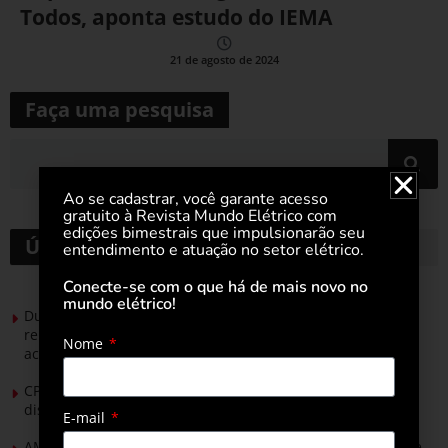
Todos, aponta estudo do IEMA
21 de agosto de 2024
Faça uma pesquisa
Ao se cadastrar, você garante acesso
gratuito à Revista Mundo Elétrico com
edições bimestrais que impulsionarão seu
Últimas notícias
entendimento e atuação no setor elétrico.
Conecte-se com o que há de mais novo no
mundo elétrico!
Durante esforço concentrado do Congresso, setor de
renováveis apresenta no Senado Federal pautas para
Nome
acelerar transição energética
CPFL Energia e TIM se unem para criar a rede de
distribuição do futuro com tecnologia privativa
E-mail
AMIG Brasil convida pré-candidatos ao Governo de Minas e