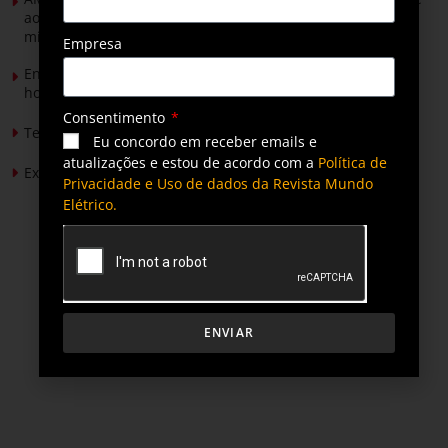
ao Senado para discutir propostas para os municípios
mineradores e afetados
Empresa
Energia solar permitirá ampliar em 25% a produção de
hortaliças em projeto social no Tocantins
Consentimento
Tendências de Iluminação em 2026
Eu concordo em receber emails e
atualizações e estou de acordo com a
Política de
Expansão da energia solar no Brasil
Privacidade e Uso de dados da Revista Mundo
Elétrico.
ENVIAR