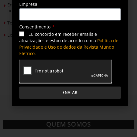
Empresa
Energia solar permitirá ampliar em 25% a produção de
hortaliças em projeto social no Tocantins
Tendências de Iluminação em 2026
Consentimento
Eu concordo em receber emails e
Expansão da energia solar no Brasil
atualizações e estou de acordo com a
Política de
Privacidade e Uso de dados da Revista Mundo
Elétrico.
ENVIAR
QUEM SOMOS