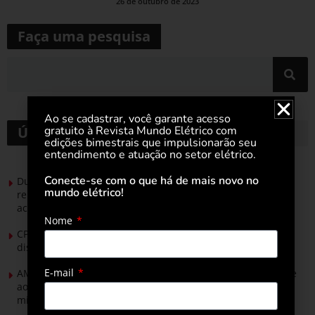
26 de outubro de 2023
Faça uma pesquisa
Ao se cadastrar, você garante acesso
gratuito à Revista Mundo Elétrico com
Últimas notícias
edições bimestrais que impulsionarão seu
entendimento e atuação no setor elétrico.
Conecte-se com o que há de mais novo no
Durante esforço concentrado do Congresso, setor de
mundo elétrico!
renováveis apresenta no Senado Federal pautas para
acelerar transição energética
Nome
CPFL Energia e TIM se unem para criar a rede de
distribuição do futuro com tecnologia privativa
E-mail
AMIG Brasil convida pré-candidatos ao Governo de Minas e
ao Senado para discutir propostas para os municípios
mineradores e afetados