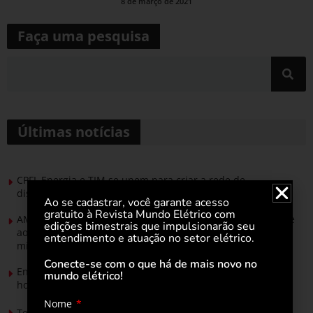
8 de março de 2021
Faça uma pesquisa
Últimas notícias
CPFL Energia e TIM se unem para criar a rede de
distribuição do futuro com tecnologia privativa
Ao se cadastrar, você garante acesso
gratuito à Revista Mundo Elétrico com
AMIG Brasil convida pré-candidatos ao Governo de Minas e
edições bimestrais que impulsionarão seu
ao Senado para discutir propostas para os municípios
entendimento e atuação no setor elétrico.
mineradores e afetados
Conecte-se com o que há de mais novo no
Energia solar permitirá ampliar em 25% a produção de
mundo elétrico!
hortaliças em projeto social no Tocantins
Nome
Tendências de Iluminação em 2026