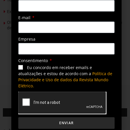
Expansão da energia solar no Brasil
E-mail
Olimpíada Nacional de Eficiência Energética alcança marca
de 50 mil inscritos
Empresa
Consentimento
Eu concordo em receber emails e
atualizações e estou de acordo com a
Política de
Privacidade e Uso de dados da Revista Mundo
Elétrico.
QUEM SOMOS
ENVIAR