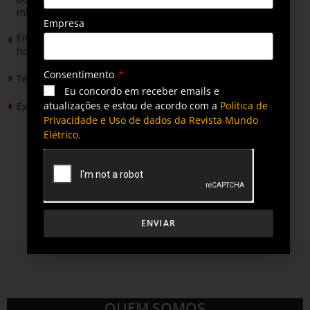
mineradores e afetados
Empresa
Energia solar permitirá ampliar em 25% a produção de
hortaliças em projeto social no Tocantins
Consentimento
Tendências de Iluminação em 2026
Eu concordo em receber emails e
atualizações e estou de acordo com a
Política de
Expansão da energia solar no Brasil
Privacidade e Uso de dados da Revista Mundo
Elétrico.
ENVIAR
QUEM SOMOS