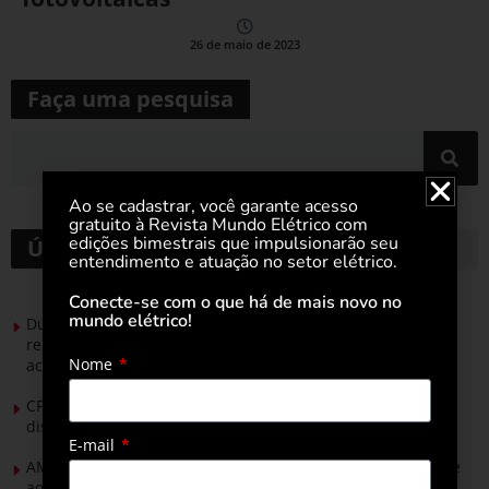
26 de maio de 2023
Faça uma pesquisa
Ao se cadastrar, você garante acesso
gratuito à Revista Mundo Elétrico com
edições bimestrais que impulsionarão seu
Últimas notícias
entendimento e atuação no setor elétrico.
Conecte-se com o que há de mais novo no
mundo elétrico!
Durante esforço concentrado do Congresso, setor de
renováveis apresenta no Senado Federal pautas para
Nome
acelerar transição energética
CPFL Energia e TIM se unem para criar a rede de
distribuição do futuro com tecnologia privativa
E-mail
AMIG Brasil convida pré-candidatos ao Governo de Minas e
ao Senado para discutir propostas para os municípios