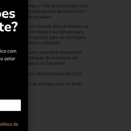
CPFL Energia e TIM se unem para criar
ões
a rede de distribuição do futuro com
tecnologia privativa
te?
AMIG Brasil convida pré-candidatos ao
Governo de Minas e ao Senado para
discutir propostas para os municípios
mineradores e afetados
rico com
Energia solar permitirá ampliar em
25% a produção de hortaliças em
o setor
projeto social no Tocantins
Tendências de Iluminação em 2026
Expansão da energia solar no Brasil
olítica de