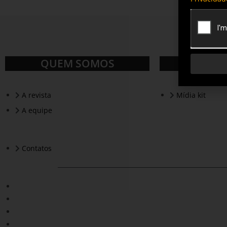
QUEM SOMOS
A revista
Mídia kit
A equipe
Contatos