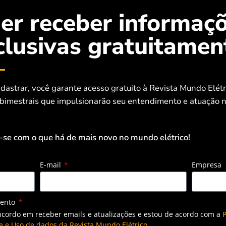
er receber informaç
rsche criam parceria e ampliam a
clusivas gratuitamen
lientes de eletropostos no Brasil
EDP em mãos, o cliente poderá efetuar o desbloqueio de
o o cartão de um leitor junto à tela dos equipamentos, que fará a
dastrar, você garante acesso gratuito à Revista Mundo Elét
 bimestrais que impulsionarão seu entendimento e atuação n
-se com o que há de mais novo no mundo elétrico!
E-mail
Empresa
mento
ncordo em receber emails e atualizações e estou de acordo com a
P
e e Uso de dados da Revista Mundo Elétrico.