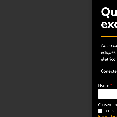
Qu
ex
Ao se ca
edições
elétrico.
Conecte
Nome
Consenti
Eu co
Privacidad