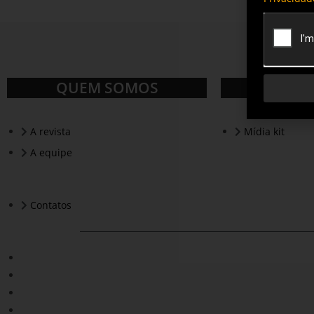
QUEM SOMOS
A revista
Mídia kit
A equipe
Contatos