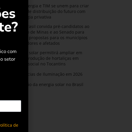
CPFL Energia e TIM se unem para criar
ões
a rede de distribuição do futuro com
tecnologia privativa
te?
AMIG Brasil convida pré-candidatos ao
Governo de Minas e ao Senado para
discutir propostas para os municípios
mineradores e afetados
rico com
Energia solar permitirá ampliar em
25% a produção de hortaliças em
o setor
projeto social no Tocantins
Tendências de Iluminação em 2026
Expansão da energia solar no Brasil
olítica de