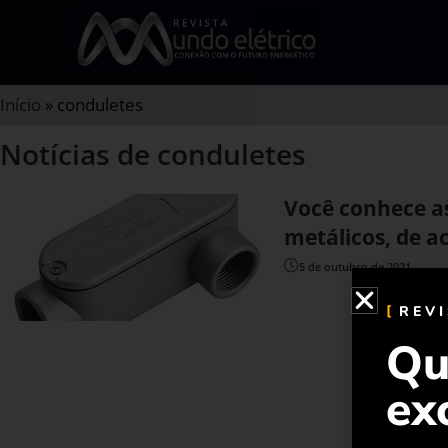
Início
»
conduletes
Notícias de conduletes
Você conhece as
metálicos, de 
5 de outubro de 2021
REV
Qu
ex