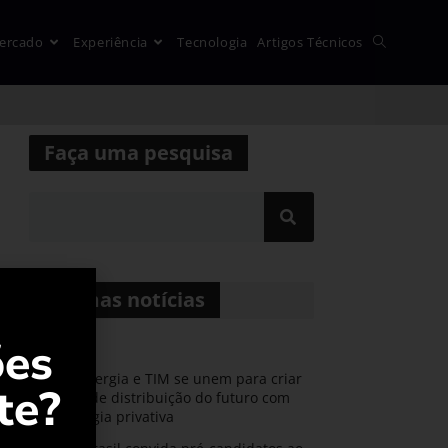
ercado
Experiência
Tecnologia
Artigos Técnicos
Faça uma pesquisa
Últimas notícias
ões
CPFL Energia e TIM se unem para criar
te?
a rede de distribuição do futuro com
tecnologia privativa