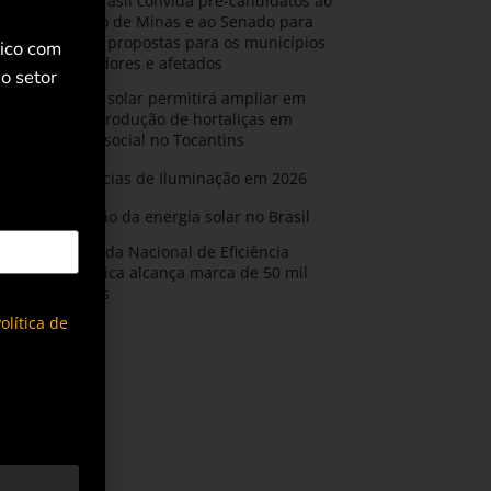
AMIG Brasil convida pré-candidatos ao
Governo de Minas e ao Senado para
discutir propostas para os municípios
rico com
mineradores e afetados
o setor
Energia solar permitirá ampliar em
25% a produção de hortaliças em
projeto social no Tocantins
Tendências de Iluminação em 2026
Expansão da energia solar no Brasil
Olimpíada Nacional de Eficiência
Energética alcança marca de 50 mil
inscritos
olítica de