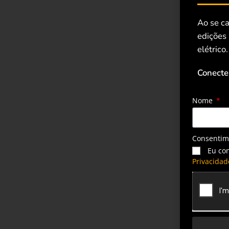
Ao se ca
edições
elétrico.
Conecte
Nome
Consenti
Eu co
Privacidad