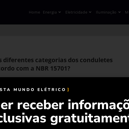
Home
Energia
Eletricidade
Iluminação
M
 diferentes categorias dos conduletes
acordo com a NBR 15701?
ISTA MUNDO ELÉTRICO
er receber informaç
clusivas gratuitamen