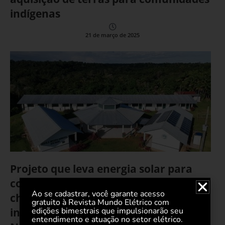
indígenas
21 de março de 2025
Projeto que leva energia solar para
comunidades indígenas na Amazônia
Ao se cadastrar, você garante acesso
chega a segunda fase com
gratuito à Revista Mundo Elétrico com
edições bimestrais que impulsionarão seu
investimento de US$ 25 mil da
entendimento e atuação no setor elétrico.