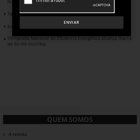
hortaliças em projeto social no Tocantins
Tendências de Iluminação em 2026
ENVIAR
Expansão da energia solar no Brasil
Olimpíada Nacional de Eficiência Energética alcança marca
de 50 mil inscritos
QUEM SOMOS
A revista