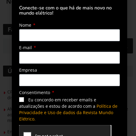
Nextracker
Conecte-se com o que há de mais novo no
mundo elétrico!
8 de maio de 2024
Nome
Faça uma pesquisa
E-mail
Últimas notícias
Empresa
CPFL Energia e TIM se unem para criar a rede de
Consentimento
distribuição do futuro com tecnologia privativa
Eu concordo em receber emails e
atualizações e estou de acordo com a
Política de
AMIG Brasil convida pré-candidatos ao Governo de Minas e
Privacidade e Uso de dados da Revista Mundo
ao Senado para discutir propostas para os municípios
Elétrico.
mineradores e afetados
Energia solar permitirá ampliar em 25% a produção de