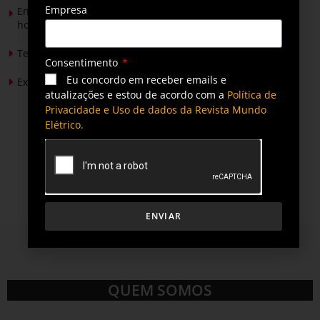
Empresa
Energia solar permitirá ampliar em 25% a produção de
hortaliças em projeto social no Tocantins
Tendências de Iluminação em 2026
Consentimento
Eu concordo em receber emails e
Expansão da energia solar no Brasil
atualizações e estou de acordo com a
Política de
Privacidade e Uso de dados da Revista Mundo
Elétrico.
ENVIAR
QUEM SOMOS