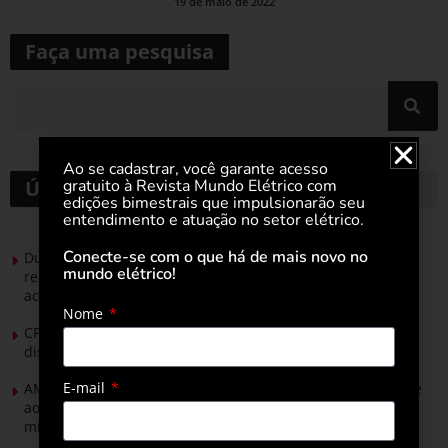
19 de maio de 2022
Faça uma pesquisa
Ao se cadastrar, você garante acesso
gratuito à Revista Mundo Elétrico com
Últimas notícias
edições bimestrais que impulsionarão seu
entendimento e atuação no setor elétrico.
Conecte-se com o que há de mais novo no
Durante esforço concentrado do Congresso, setor de
mundo elétrico!
renováveis apresenta no Senado Federal pautas para
acelerar transição energética
Nome
CPFL Energia e TIM se unem para criar a rede de
distribuição do futuro com tecnologia privativa
E-mail
AMIG Brasil convida pré-candidatos ao Governo de Minas e
ao Senado para discutir propostas para os municípios
mineradores e afetados