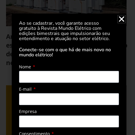
Ao se cadastrar, você garante acesso
gratuito à Revista Mundo Elétrico com
edições bimestrais que impulsionarão seu
Armazenamento de energia ganha
entendimento e atuação no setor elétrico.
espaço no agronegócio como sinônimo
Conecte-se com o que há de mais novo no
de segurança e maior rentabilidade do
mundo elétrico!
negócio
Nome
18 de março de 2025
E-mail
Empresa
Consentimento