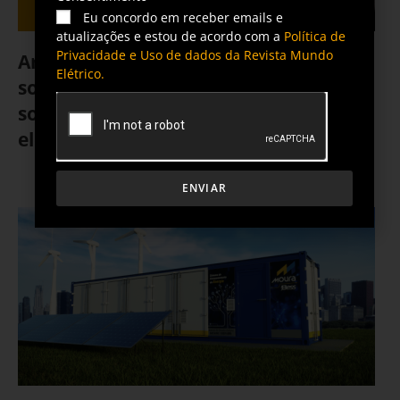
Eu concordo em receber emails e
atualizações e estou de acordo com a
Política de
Privacidade e Uso de dados da Revista Mundo
Armazenamento em baterias: a
Elétrico.
solução para evitar o colapso devido à
sobrecarga de energia solar na rede
elétrica
7 de março de 2025
ENVIAR