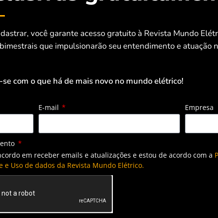
r Delibório, engenheiro de aplicação
rysmian.
dastrar, você garante acesso gratuito à Revista Mundo Elét
 bimestrais que impulsionarão seu entendimento e atuação n
 em corrente contínua, isto é, desde a placa de geração de
s somente entre as placas de geração fotovoltaica e as string
-se com o que há de mais novo no mundo elétrico!
mperatura, pois, a partir desse ponto, os cabos entre as
es.
E-mail
Empresa
entificados por cores. Os cabos são na cor vermelha para o
mento
 prevenindo incidentes.
ncordo em receber emails e atualizações e estou de acordo com a
P
e e Uso de dados da Revista Mundo Elétrico.