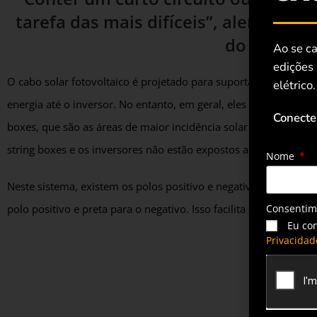
tarefa das mais difíceis”, alerta Igo
do Grupo P
Ao se ca
edições
O cabo solar fotovoltaico é projetado para suportar toda a rede
elétrico.
energia até o inversor. No entanto, em geral, eles são utilizado
Conecte
boxes, que são as áreas de maior incidência solar e de maior te
string boxes e os inversores não estão expostos a estas agressõ
Nome
Neste sistema, existem os polos positivo e negativo que são id
Consenti
polo positivo e preta para o negativo. Isso facilita a instalação,
Eu co
Privacidad