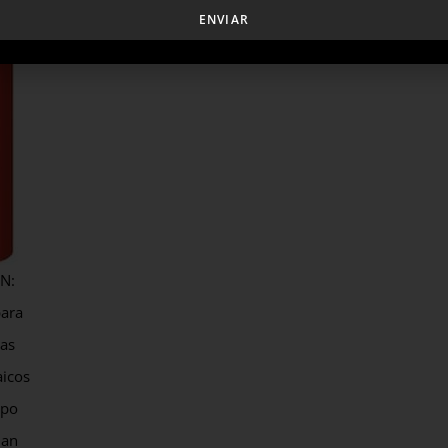
ENVIAR
N:
para
mas
aicos
upo
ian