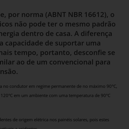
que, por norma (ABNT NBR 16612), o
aicos não pode ter o mesmo padrão
energia dentro de casa. A diferença
na capacidade de suportar uma
ais tempo, portanto, desconfie se
imilar ao de um convencional para
ensão.
ura no condutor em regime permanente de no máximo 90°C,
é 120°C em um ambiente com uma temperatura de 90°C
tes de origem elétrica nos painéis solares, pois estes
etíveis a acidentes.