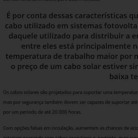
É por conta dessas características 
cabo utilizado em sistemas fotovolt
daquele utilizado para distribuir a 
entre eles está principalmente 
temperatura de trabalho maior por m
o preço de um cabo solar estiver s
baixa t
Os cabos solares são projetados para suportar uma temperat
mas por segurança também devem ser capazes de suportar at
por um período de até 20.000 horas.
Com opções falsas em circulação, aumentam as chances de aciden
estariam operando com cabos irregulares e, portanto, mais susc