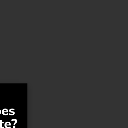
ões
te?