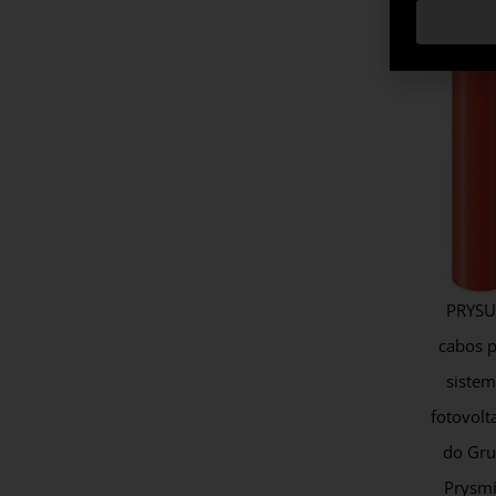
PRYSU
cabos 
siste
fotovolt
do Gr
Prysm