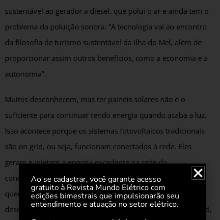
sustentável ao gerador a diesel, que polui o ar e ainda tem o
problema da poluição sonora. “A tecnologia vai ao encontro
da filosofia de turismo sustentável da Ilha do Mel, além de
proporcionar assim outros benefícios, como a economia e a
autonomia”.
Muitos desconhecem, mas ter painéis solares não é o
suficiente para continuar tendo energia quando acaba a luz.
Isso acontece porque os sistemas fotovoltaicos tradicionais
são on grid, ou seja, funcionam conectados à rede. Eles
geram e injetam a energia excedente na rede da
concessionária, porém não funcionam em situações de
Ao se cadastrar, você garante acesso
gratuito à Revista Mundo Elétrico com
quedas de energia. “Para resolver este problema, a NHS
edições bimestrais que impulsionarão seu
entendimento e atuação no setor elétrico.
desenvolveu uma tecnologia híbrida que além de ser on grid,