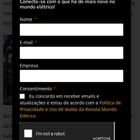
Conecte-se com o que há de mais novo no
também é off grid. Portanto, gera energia e armazena em um
mundo elétrico!
banco de baterias”, afirma o diretor comercial da NHS, Fabio
Nome
Moro.
E-mail
Empresa
Consentimento
Eu concordo em receber emails e
atualizações e estou de acordo com a
Política de
Privacidade e Uso de dados da Revista Mundo
Na Pousada Chalés do Laurindo, foram instalados um Quad
Elétrico.
de 5k monofásico, 14 painéis de 550 Wp e um banco de
baterias com 20 unidades de 58 Ah. Já na Ephira, foram