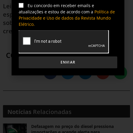
Leia também
Mercado livre de energia:
Eu concordo em receber emails e
atualizações e estou de acordo com a
Política de
especialista esclarece mitos e verdades
Privacidade e Uso de dados da Revista Mundo
sobre o ambiente de negócio que vem
Elétrico.
crescendo
COMPARTILHE ESTA POSTAGEM
ENVIAR
Notícias
Relacionadas
Defasagem no preço do diesel pressiona
importações e acende alerta para