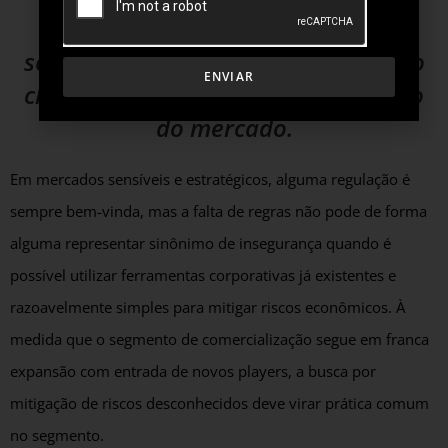
controle interno para melhorar a
segurança no relacionamento com o
ENVIAR
cliente, sem prejudicar o dinamismo
do mercado.
Em mercados sensíveis e estratégicos, alguma regulação é
sempre bem-vinda, mas a falta de regras não pode de forma
alguma representar sinônimo de insegurança quando é
possível utilizar ferramentas corporativas já existentes e
razoavelmente simples para mitigar riscos econômicos. À
medida que o segmento de comercialização segue em franca
expansão com entrada de novos players, a busca por
mitigação de riscos desconhecidos deve virar prática comum
no segmento.