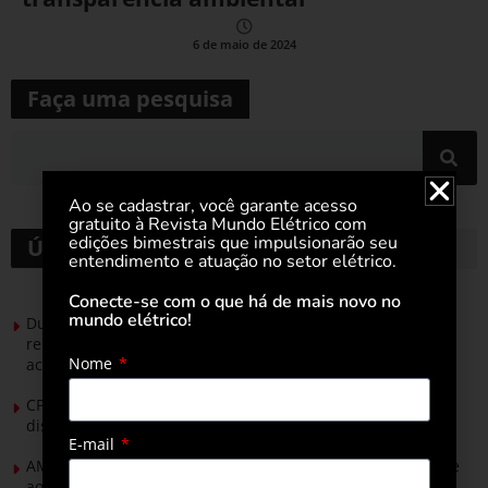
6 de maio de 2024
Faça uma pesquisa
Ao se cadastrar, você garante acesso
gratuito à Revista Mundo Elétrico com
edições bimestrais que impulsionarão seu
Últimas notícias
entendimento e atuação no setor elétrico.
Conecte-se com o que há de mais novo no
mundo elétrico!
Durante esforço concentrado do Congresso, setor de
renováveis apresenta no Senado Federal pautas para
Nome
acelerar transição energética
CPFL Energia e TIM se unem para criar a rede de
distribuição do futuro com tecnologia privativa
E-mail
AMIG Brasil convida pré-candidatos ao Governo de Minas e
ao Senado para discutir propostas para os municípios