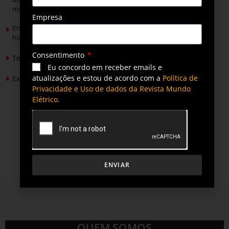
mineradores e afetados
Empresa
Energia solar permitirá ampliar em 25% a produção de
hortaliças em projeto social no Tocantins
Consentimento
Tendências de Iluminação em 2026
Eu concordo em receber emails e
atualizações e estou de acordo com a
Política de
Expansão da energia solar no Brasil
Privacidade e Uso de dados da Revista Mundo
Elétrico.
ENVIAR
QUEM SOMOS