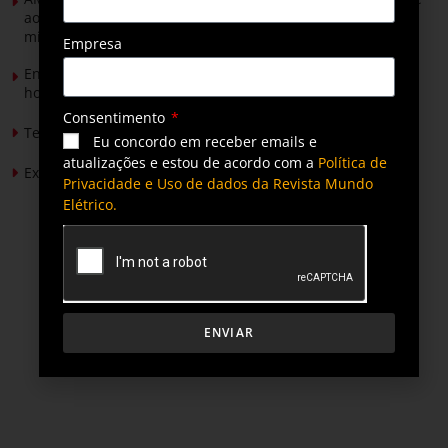
ao Senado para discutir propostas para os municípios
mineradores e afetados
Empresa
Energia solar permitirá ampliar em 25% a produção de
hortaliças em projeto social no Tocantins
Consentimento
Tendências de Iluminação em 2026
Eu concordo em receber emails e
atualizações e estou de acordo com a
Política de
Expansão da energia solar no Brasil
Privacidade e Uso de dados da Revista Mundo
Elétrico.
ENVIAR