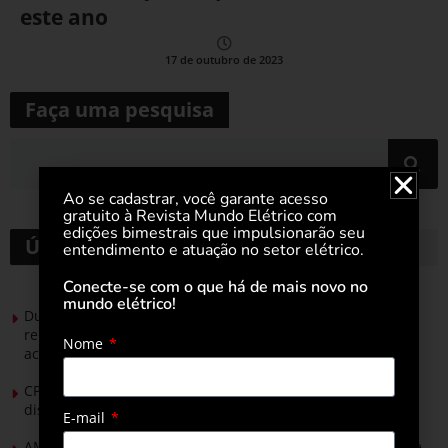
este ano
17 de outubro de 2023
Faça uma pesquisa
Ao se cadastrar, você garante acesso
gratuito à Revista Mundo Elétrico com
edições bimestrais que impulsionarão seu
Últimas notícias
entendimento e atuação no setor elétrico.
Conecte-se com o que há de mais novo no
mundo elétrico!
Durante esforço concentrado do Congresso, setor de
renováveis apresenta no Senado Federal pautas para
Nome
acelerar transição energética
CPFL Energia e TIM se unem para criar a rede de
distribuição do futuro com tecnologia privativa
E-mail
AMIG Brasil convida pré-candidatos ao Governo de Minas e