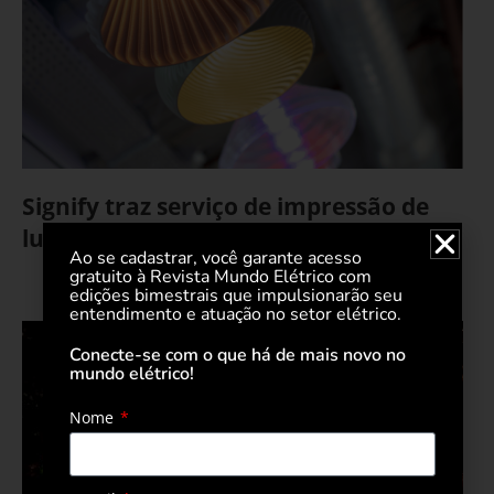
Signify traz serviço de impressão de
luminárias 3D Philips para o Brasil
Ao se cadastrar, você garante acesso
gratuito à Revista Mundo Elétrico com
21 de junho de 2021
edições bimestrais que impulsionarão seu
entendimento e atuação no setor elétrico.
Conecte-se com o que há de mais novo no
mundo elétrico!
Nome