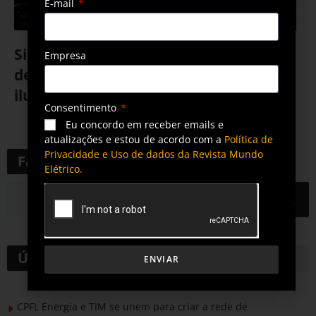
E-mail
Signify anuncia lançamento da linha
Empresa
de produtos Philips RoadForce para
iluminação pública
Consentimento
Eu concordo em receber emails e
17 de março de 2021
atualizações e estou de acordo com a
Política de
Privacidade e Uso de dados da Revista Mundo
Faça uma pesquisa
Elétrico.
Últimas notícias
ENVIAR
CPFL Energia e TIM se unem para criar a rede de