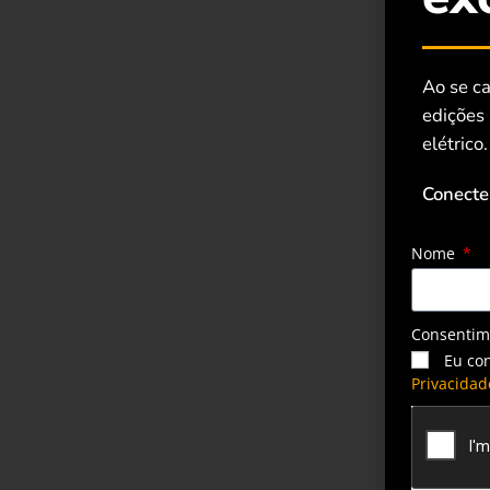
Ao se ca
edições
elétrico.
Conecte
Nome
Consenti
Eu co
Privacidad