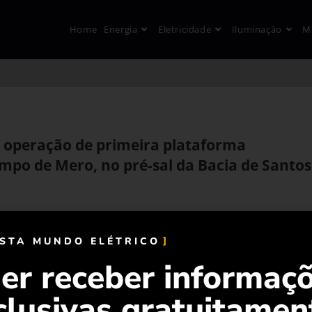
Home
Energia
Eletricidade
Iluminação
M
a operação de primeira plataforma
ampo de Mero, no pré-sal da Bacia de Santos
ISTA MUNDO ELÉTRICO
er receber informaç
clusivas gratuitamen