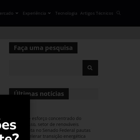
ercado
Experiência
Tecnologia
Artigos Técnicos
Faça uma pesquisa
Últimas notícias
ões
Durante esforço concentrado do
Congresso, setor de renováveis
apresenta no Senado Federal pautas
te?
para acelerar transição energética