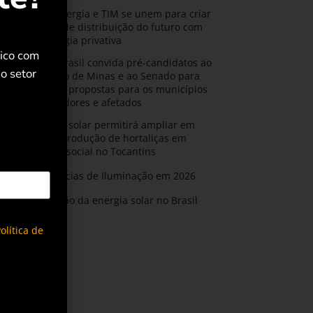
CPFL Energia e TIM se unem para criar
a rede de distribuição do futuro com
tecnologia privativa
rico com
AMIG Brasil convida pré-candidatos ao
o setor
Governo de Minas e ao Senado para
discutir propostas para os municípios
mineradores e afetados
Energia solar permitirá ampliar em
25% a produção de hortaliças em
projeto social no Tocantins
Tendências de Iluminação em 2026
Expansão da energia solar no Brasil
olítica de