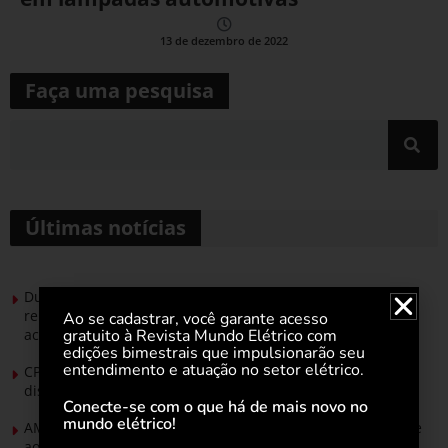
13 de dezembro de 2022
Faça uma pesquisa
Últimas notícias
Durante esforço concentrado do Congresso, setor de
renováveis apresenta no Senado Federal pautas para
Ao se cadastrar, você garante acesso
gratuito à Revista Mundo Elétrico com
acelerar transição energética
edições bimestrais que impulsionarão seu
entendimento e atuação no setor elétrico.
CPFL Energia e TIM se unem para criar a rede de
distribuição do futuro com tecnologia privativa
Conecte-se com o que há de mais novo no
mundo elétrico!
AMIG Brasil convida pré-candidatos ao Governo de Minas e
ao Senado para discutir propostas para os municípios