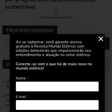
sustentável
21 de novembro de 2023
Faça uma pesquisa
Ao se cadastrar, você garante acesso
gratuito à Revista Mundo Elétrico com
edições bimestrais que impulsionarão seu
entendimento e atuação no setor elétrico.
Últimas notícias
Conecte-se com o que há de mais novo no
mundo elétrico!
Nome
CPFL Energia e TIM se unem para criar a rede de
distribuição do futuro com tecnologia privativa
AMIG Brasil convida pré-candidatos ao Governo de Minas e
E-mail
ao Senado para discutir propostas para os municípios
mineradores e afetados