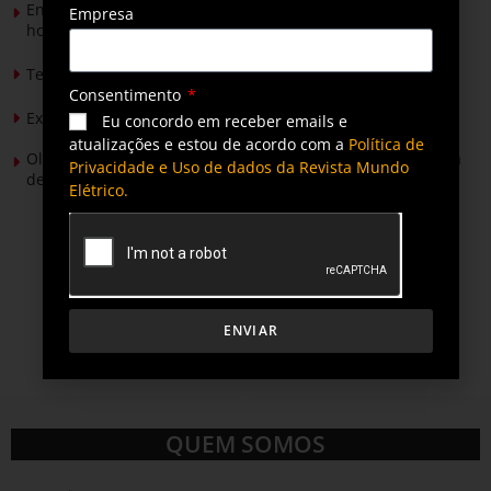
Energia solar permitirá ampliar em 25% a produção de
Empresa
hortaliças em projeto social no Tocantins
Tendências de Iluminação em 2026
Consentimento
Expansão da energia solar no Brasil
Eu concordo em receber emails e
atualizações e estou de acordo com a
Política de
Olimpíada Nacional de Eficiência Energética alcança marca
Privacidade e Uso de dados da Revista Mundo
de 50 mil inscritos
Elétrico.
ENVIAR
QUEM SOMOS