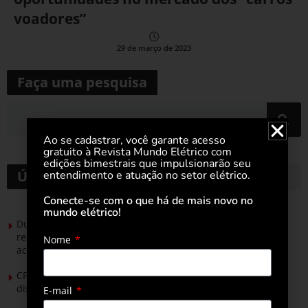
voadores”
29 de março de 2023
Faça uma pesquisa
Ao se cadastrar, você garante acesso
gratuito à Revista Mundo Elétrico com
edições bimestrais que impulsionarão seu
Últimas notícias
entendimento e atuação no setor elétrico.
Conecte-se com o que há de mais novo no
mundo elétrico!
Durante esforço concentrado do Congresso, setor de
renováveis apresenta no Senado Federal pautas para
Nome
acelerar transição energética
CPFL Energia e TIM se unem para criar a rede de
distribuição do futuro com tecnologia privativa
E-mail