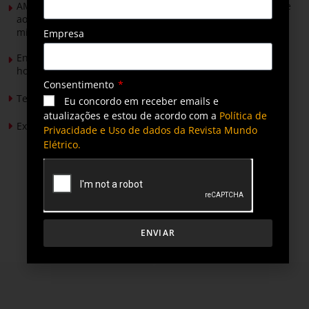
AMIG Brasil convida pré-candidatos ao Governo de Minas e
ao Senado para discutir propostas para os municípios
mineradores e afetados
Empresa
Energia solar permitirá ampliar em 25% a produção de
hortaliças em projeto social no Tocantins
Consentimento
Tendências de Iluminação em 2026
Eu concordo em receber emails e
atualizações e estou de acordo com a
Política de
Expansão da energia solar no Brasil
Privacidade e Uso de dados da Revista Mundo
Elétrico.
ENVIAR