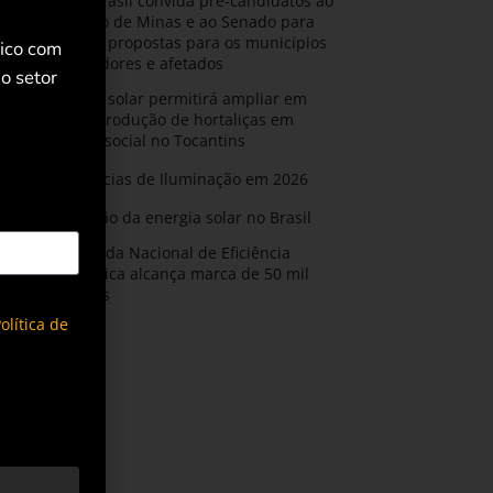
AMIG Brasil convida pré-candidatos ao
Governo de Minas e ao Senado para
discutir propostas para os municípios
rico com
mineradores e afetados
o setor
Energia solar permitirá ampliar em
25% a produção de hortaliças em
projeto social no Tocantins
Tendências de Iluminação em 2026
Expansão da energia solar no Brasil
Olimpíada Nacional de Eficiência
Energética alcança marca de 50 mil
inscritos
olítica de