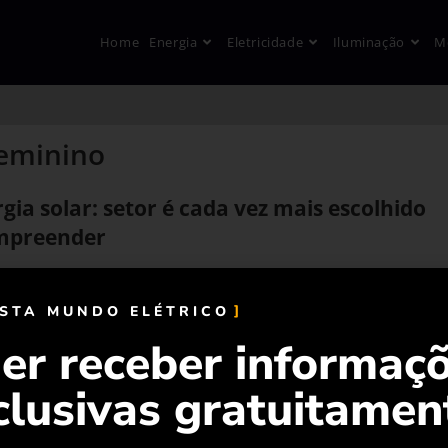
Home
Energia
Eletricidade
Iluminação
M
feminino
gia solar: setor é cada vez mais escolhido
empreender
ISTA MUNDO ELÉTRICO
er receber informaç
clusivas gratuitamen