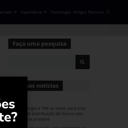
ercado
Experiência
Tecnologia
Artigos Técnicos
Faça uma pesquisa
Últimas notícias
ões
CPFL Energia e TIM se unem para criar
te?
a rede de distribuição do futuro com
tecnologia privativa