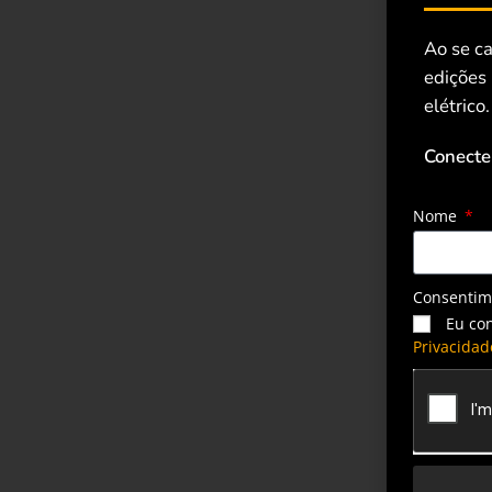
Ao se ca
edições
elétrico.
Conecte
Nome
Consenti
Eu co
Privacidad