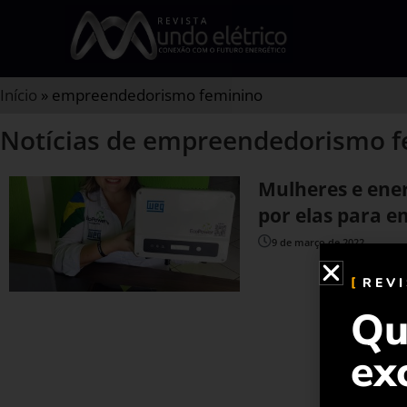
Início
»
empreendedorismo feminino
Notícias de empreendedorismo 
Mulheres e ener
por elas para 
9 de março de 2022
REV
Qu
ex