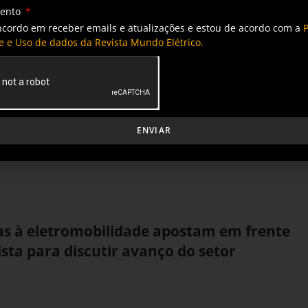
mento
dade Elétrica e Cidades Inteligentes contou
ncordo em receber emails e atualizações e estou de acordo com a
P
e e Uso de dados da Revista Mundo Elétrico.
cas protagonistas da eletromobilidade no
 confirmam novidades para o Salão de
ENVIAR
ica e Cidades Inteligentes
as à eletromobilidade apostam em frente
ta para discutir avanço do setor