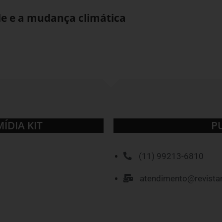
de e a mudança climática
MÍDIA KIT
P
(11) 99213-6810
atendimento@revista