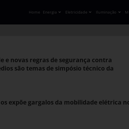
Home
Energia
Eletricidade
Iluminação
M
e e novas regras de segurança contra
dios são temas de simpósio técnico da
s expõe gargalos da mobilidade elétrica n