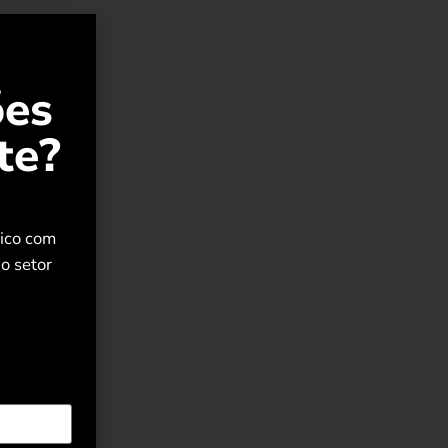
ões
te?
o
rico com
o setor