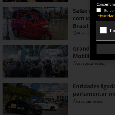
Consenti
Salão da Mobili
Eu co
Privacidad
com várias mar
Brasil
16 de outubro de 2023
Grandes marcas
Mobilidade Elétr
25 de agosto de 2023
Entidades ligad
parlamentar mis
12 de julho de 2023