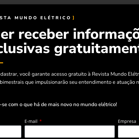
th America: feira e congresso sobre
ISTA MUNDO ELÉTRICO
 eletromobilidade na América Latina
er receber informaç
clusivas gratuitamen
ch Electric inaugura sua primeira
de veículos utilitários 100% elétricos em Sã
dastrar, você garante acesso gratuito à Revista Mundo Elét
 bimestrais que impulsionarão seu entendimento e atuação n
-se com o que há de mais novo no mundo elétrico!
á o primeiro C-MOVE do ano, o Congresso da
ículos Elétricos, e promoverá o Dia da
E-mail
Empresa
rica