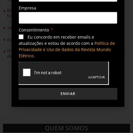
Empresa
Energia solar permitirá ampliar em 25% a produção de
hortaliças em projeto social no Tocantins
Tendências de Iluminação em 2026
Consentimento
Eu concordo em receber emails e
Expansão da energia solar no Brasil
atualizações e estou de acordo com a
Política de
Privacidade e Uso de dados da Revista Mundo
Olimpíada Nacional de Eficiência Energética alcança marca
Elétrico.
de 50 mil inscritos
ENVIAR
QUEM SOMOS