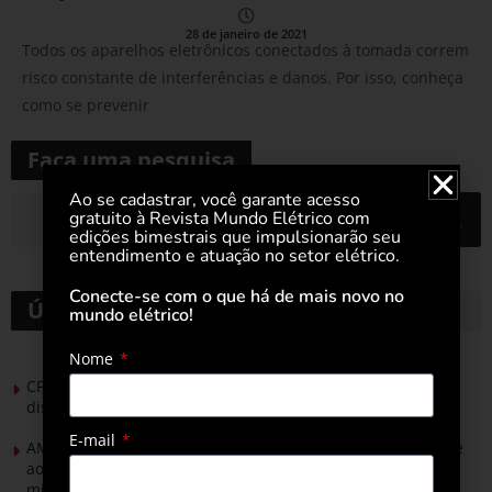
28 de janeiro de 2021
Todos os aparelhos eletrônicos conectados à tomada correm
risco constante de interferências e danos. Por isso, conheça
como se prevenir
Faça uma pesquisa
Ao se cadastrar, você garante acesso
gratuito à Revista Mundo Elétrico com
edições bimestrais que impulsionarão seu
entendimento e atuação no setor elétrico.
Conecte-se com o que há de mais novo no
Últimas notícias
mundo elétrico!
Nome
CPFL Energia e TIM se unem para criar a rede de
distribuição do futuro com tecnologia privativa
E-mail
AMIG Brasil convida pré-candidatos ao Governo de Minas e
ao Senado para discutir propostas para os municípios
mineradores e afetados