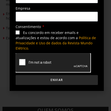
mineradores e afetados
Empresa
Energia solar permitirá ampliar em 25% a produção de
hortaliças em projeto social no Tocantins
Consentimento
Tendências de Iluminação em 2026
Eu concordo em receber emails e
atualizações e estou de acordo com a
Política de
Expansão da energia solar no Brasil
Privacidade e Uso de dados da Revista Mundo
Elétrico.
ENVIAR
QUEM SOMOS