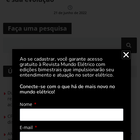
21 de junho de 2022
Faça uma pesquisa
Ao se cadastrar, você garante acesso
gratuito à Revista Mundo Elétrico com
edições bimestrais que impulsionarão seu
Últimas notícias
entendimento e atuação no setor elétrico.
Conecte-se com o que há de mais novo no
mundo elétrico!
Durante esforço concentrado do Congresso, setor de
renováveis apresenta no Senado Federal pautas para
Nome
acelerar transição energética
CPFL Energia e TIM se unem para criar a rede de
distribuição do futuro com tecnologia privativa
E-mail
AMIG Brasil convida pré-candidatos ao Governo de Minas e
ao Senado para discutir propostas para os municípios