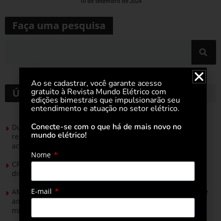
10 de setembro de 2024
Faça uma pesquisa
Ao se cadastrar, você garante acesso
gratuito à Revista Mundo Elétrico com
Últimas notícias
edições bimestrais que impulsionarão seu
entendimento e atuação no setor elétrico.
Conecte-se com o que há de mais novo no
Durante esforço concentrado do Congresso, setor de
mundo elétrico!
renováveis apresenta no Senado Federal pautas para
acelerar transição energética
Nome
CPFL Energia e TIM se unem para criar a rede de
distribuição do futuro com tecnologia privativa
E-mail
AMIG Brasil convida pré-candidatos ao Governo de Minas e
ao Senado para discutir propostas para os municípios
mineradores e afetados