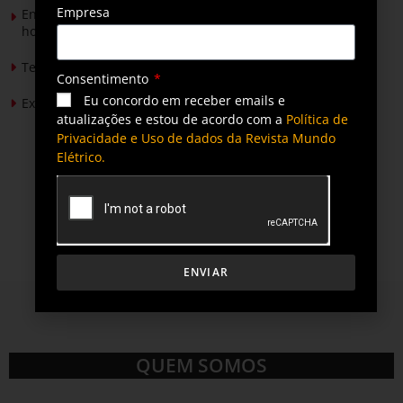
Empresa
Energia solar permitirá ampliar em 25% a produção de
hortaliças em projeto social no Tocantins
Tendências de Iluminação em 2026
Consentimento
Eu concordo em receber emails e
Expansão da energia solar no Brasil
atualizações e estou de acordo com a
Política de
Privacidade e Uso de dados da Revista Mundo
Elétrico.
ENVIAR
QUEM SOMOS